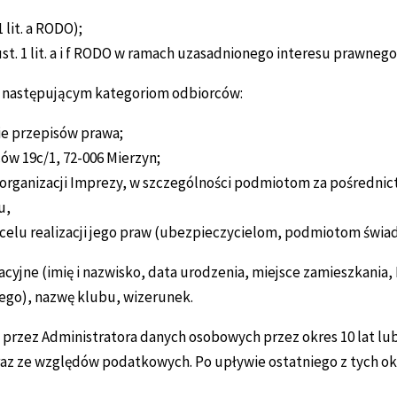
 lit. a RODO);
t. 1 lit. a i f RODO w ramach uzasadnionego interesu prawnego
 następującym kategoriom odbiorców:
e przepisów prawa;
ów 19c/1, 72-006 Mierzyn;
organizacji Imprezy, w szczególności podmiotom za pośredni
u,
lu realizacji jego praw (ubezpieczycielom, podmiotom świad
acyjne (imię i nazwisko, data urodzenia, miejsce zamieszkania
ego), nazwę klubu, wizerunek.
zez Administratora danych osobowych przez okres 10 lat lub
 ze względów podatkowych. Po upływie ostatniego z tych ok