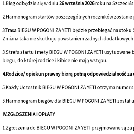
1.Bieg odbędzie się w dniu
26 września 2026
roku na Szczecińsk
2.Harmonogram startów poszczególnych roczników zostanie
3.Trasa BIEGU W POGONI ZA YETI będzie przebiegać na stoku S
Zmiana taka nie skutkuje powstaniem żadnych dodatkowych 
3.Strefa startu i mety BIEGU W POGONI ZA YETI usytuowane b
biegu, do której rodzice i kibice nie mają wstępu.
4.Rodzice/ opiekun prawny biorą pełną odpowiedzialność za 
5.Każdy Uczestnik BIEGU W POGONI ZA YETI otrzyma numer sta
5.Harmonogram biegów dla BIEGU W POGONI ZA YETI został uz
IV.ZGŁOSZENIA i OPŁATY
1.Zgłoszenia do BIEGU W POGONI ZA YETI przyjmowane są za