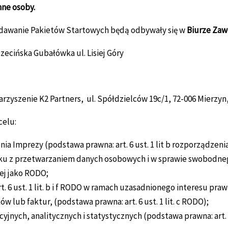
nne osoby.
ydawanie Pakietów Startowych będą odbywały się w
Biurze Za
ecińska Gubałówka ul. Lisiej Góry
zyszenie K2 Partners, ul. Spółdzielców 19c/1, 72-006 Mierzyn
celu:
nia Imprezy (podstawa prawna: art. 6 ust. 1 lit b rozporządzeni
ązku z przetwarzaniem danych osobowych i w sprawie swobodne
ej jako RODO;
6 ust. 1 lit. b i f RODO w ramach uzasadnionego interesu pra
ub faktur, (podstawa prawna: art. 6 ust. 1 lit. c RODO);
nych, analitycznych i statystycznych (podstawa prawna: art. 6