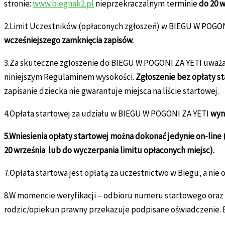
stronie:
www.biegnak2.pl
nieprzekraczalnym terminie
do 20 w
2.Limit Uczestników (opłaconych zgłoszeń) w BIEGU W POGON
wcześniejszego zamknięcia zapisów.
3.Za skuteczne zgłoszenie do BIEGU W POGONI ZA YETI uważa 
niniejszym Regulaminem wysokości.
Zgłoszenie bez opłaty st
zapisanie dziecka nie gwarantuje miejsca na liście startowej.
4.Opłata startowej za udziału w BIEGU W POGONI ZA YETI
wyno
5.Wniesienia opłaty startowej można dokonać jedynie on-line
20 września lub do wyczerpania limitu opłaconych miejsc).
7.Opłata startowa jest opłatą za uczestnictwo w Biegu, a nie
8.W momencie weryfikacji – odbioru numeru startowego oraz
rodzic/opiekun prawny przekazuje podpisane oświadczenie. B