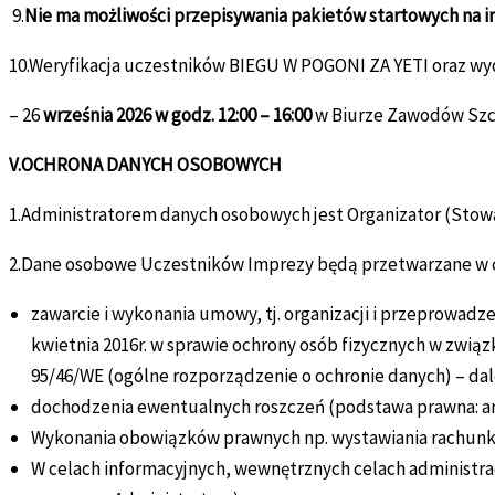
9.
Nie ma możliwości przepisywania pakietów startowych na i
10.Weryfikacja uczestników BIEGU W POGONI ZA YETI oraz w
– 26
września 2026 w godz. 12:00 – 16:00
w Biurze Zawodów Szcz
V.OCHRONA DANYCH OSOBOWYCH
1.Administratorem danych osobowych jest Organizator (Stowar
2.Dane osobowe Uczestników Imprezy będą przetwarzane w 
zawarcie i wykonania umowy, tj. organizacji i przeprowadze
kwietnia 2016r. w sprawie ochrony osób fizycznych w zwi
95/46/WE (ogólne rozporządzenie o ochronie danych) – dal
dochodzenia ewentualnych roszczeń (podstawa prawna: art. 
Wykonania obowiązków prawnych np. wystawiania rachunków l
W celach informacyjnych, wewnętrznych celach administracyj