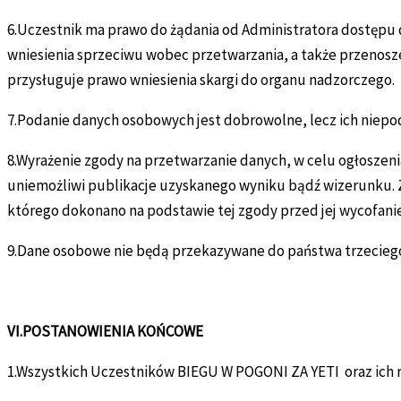
6.Uczestnik ma prawo do żądania od Administratora dostępu 
wniesienia sprzeciwu wobec przetwarzania, a także przenos
przysługuje prawo wniesienia skargi do organu nadzorczego.
7.Podanie danych osobowych jest dobrowolne, lecz ich niepod
8.Wyrażenie zgody na przetwarzanie danych, w celu ogłoszen
uniemożliwi publikacje uzyskanego wyniku bądź wizerunku. 
którego dokonano na podstawie tej zgody przed jej wycofani
9.Dane osobowe nie będą przekazywane do państwa trzecieg
VI.POSTANOWIENIA KOŃCOWE
1.Wszystkich Uczestników BIEGU W POGONI ZA YETI oraz ich 