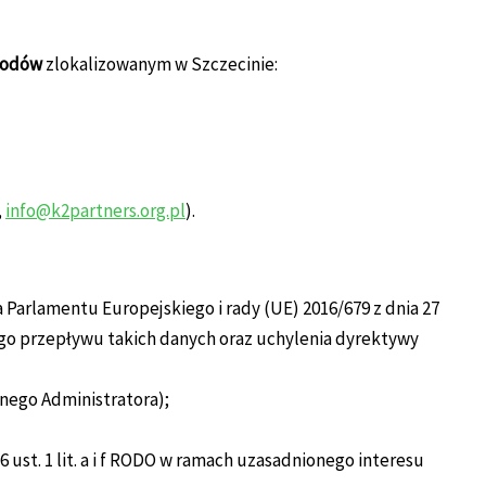
wodów
zlokalizowanym w Szczecinie:
,
info@k2partners.org.pl
).
a Parlamentu Europejskiego i rady (UE) 2016/679 z dnia 27
go przepływu takich danych oraz uchylenia dyrektywy
wnego Administratora);
 ust. 1 lit. a i f RODO w ramach uzasadnionego interesu