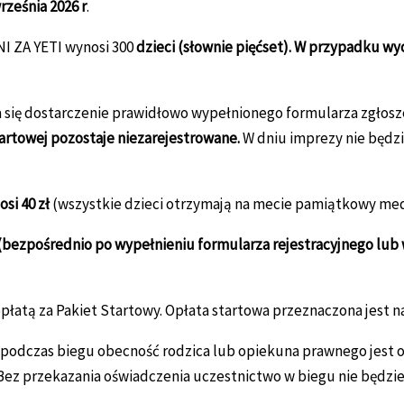
rześnia 2026 r
.
I ZA YETI wynosi 300
dzieci (słownie pięćset).
W przypadku wycz
się dostarczenie prawidłowo wypełnionego formularza zgłosze
artowej pozostaje niezarejestrowane.
W dniu imprezy nie będzie
si 40 zł
(wszystkie dzieci otrzymają na mecie pamiątkowy med
 (bezpośrednio po wypełnieniu formularza rejestracyjnego lub 
 opłatą za Pakiet Startowy. Opłata startowa przeznaczona jest 
 podczas biegu obecność rodzica lub opiekuna prawnego jest
ez przekazania oświadczenia uczestnictwo w biegu nie będzie